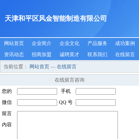
天津和平区风金智能制造有限公司
网站首页
企业简介
企业文化
产品服务
成功案例
资讯动态
招商加盟
诚聘英才
联系我们
在线留言
当前位置：
网站首页
—
在线留言
在线留言咨询
您的
手机
姓名
微信
*
QQ 号
号码
*
号码
留言
码
内容