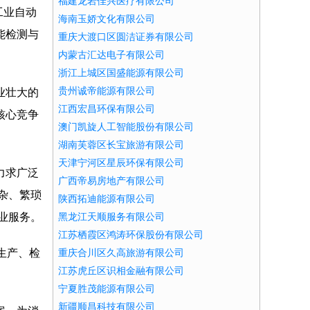
福建龙岩佳兴医疗有限公司
工业自动
海南玉娇文化有限公司
能检测与
重庆大渡口区圆洁证券有限公司
内蒙古汇达电子有限公司
浙江上城区国盛能源有限公司
贵州诚帝能源有限公司
业壮大的
江西宏昌环保有限公司
核心竞争
澳门凯旋人工智能股份有限公司
湖南芙蓉区长宝旅游有限公司
天津宁河区星辰环保有限公司
力求广泛
广西帝易房地产有限公司
杂、繁琐
陕西拓迪能源有限公司
业服务。
黑龙江天顺服务有限公司
江苏栖霞区鸿涛环保股份有限公司
生产、检
重庆合川区久高旅游有限公司
江苏虎丘区识相金融有限公司
宁夏胜茂能源有限公司
新疆顺昌科技有限公司